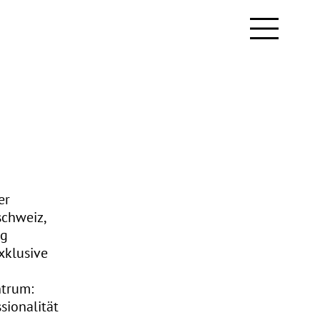
er
schweiz,
ig
xklusive
ntrum:
sionalität