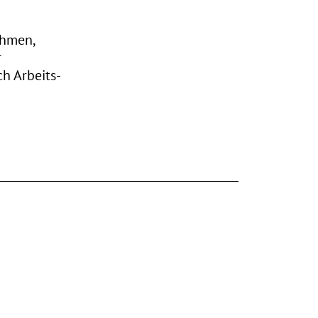
ehmen,
r
h Arbeits-