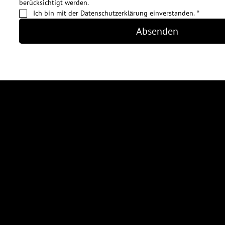
berücksichtigt werden.
Ich bin mit der Datenschutzerklärung einverstanden.
*
Absenden
Modeva AG
Oristalstrasse 97
4410 Liestal
info@modevaag.ch
061 826 93 50
Kontaktformular